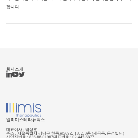
합니다.
회사소개
일리미스테라퓨틱스
대표이사 : 박상훈
주소 : 서울특별시 강남구 헌릉로569길 18, 2, 3층 (세곡동, 운성빌딩)
사업자번호 : 836-88-01987
대표번호 : 02-445-6877